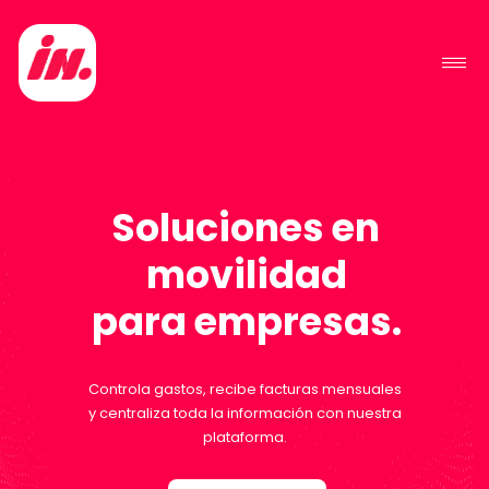
S
o
l
u
c
i
o
n
e
s
e
n
m
o
v
i
l
i
d
a
d
p
a
r
a
e
m
p
r
e
s
a
s
.
C
o
n
t
r
o
l
a
g
a
s
t
o
s
,
r
e
c
i
b
e
f
a
c
t
u
r
a
s
m
e
n
s
u
a
l
e
s
y
c
e
n
t
r
a
l
i
z
a
t
o
d
a
l
a
i
n
f
o
r
m
a
c
i
ó
n
c
o
n
n
u
e
s
t
r
a
p
l
a
t
a
f
o
r
m
a
.